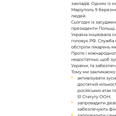
закладів. Одним із 
Маріуполь 9 березня
людей.
Сьогодні із засуджен
президенти Польщі, Ч
Україна ініціювала 
головує РФ. Служба
обстріли лікарень як
Проте і міжнародног
недостатньо, щоб зу
України, та забезпеч
Тому ми закликаємо
активізувати зуси
достатній кількос
російських атак т
51 Статуту ООН;
запровадити дієві
забезпечують фін
запровадити санкц