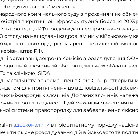
 обходити наявні обмеження.
народного кримінального суду з проханням не обмеж
обстрілів критичної інфраструктури 9 березня 2023 
чить про те, що РФ продовжує цілеспрямовано завдав
 З огляду на нещодавні кадрові зміни у військовому к
хідності нових ордерів на арешт не лише військовог
 керівництва РФ.
ні організації, зокрема Комісію з розслідування О
годнішній злочинний обстріл цивільних об’єктів, вк
 та клінікою ISIDA.
ну спільноту, зокрема членів Core Group, створити 
мандатом для притягнення до відповідальності всіх ви
чих міжнародних злочинів. До таких злочинів належат
злочини проти людяності. Цей механізм має сприяти
ьної системи правопорядку для забезпечення якісно
раїни
вдосконалити
в пріоритетному порядку націон
печити якісне розслідування дій військового та полі