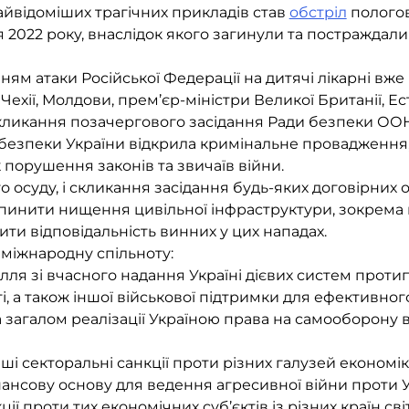
найвідоміших трагічних прикладів став
обстріл
пологов
 2022 року, внаслідок якого загинули та постражда
ням атаки Російської Федерації на дитячі лікарні вж
ехії, Молдови, прем’єр-міністри Великої Британії, Ес
скликання позачергового засідання Ради безпеки ООН,
 безпеки України відкрила кримінальне провадження,
 порушення законів та звичаїв війни.
о осуду, і скликання засідання будь-яких договірних 
пинити нищення цивільної інфраструктури, зокрема 
ити відповідальність винних у цих нападах.
 міжнародну спільноту:
лля зі вчасного надання Україні дієвих систем проти
ті, а також іншої військової підтримки для ефективного
а загалом реалізації Україною права на самооборону в
ші секторальні санкції проти різних галузей економік
ансову основу для ведення агресивної війни проти У
ії проти тих економічних суб’єктів із різних країн сві