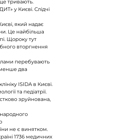
 ще тривають.
ИТ» у Києві. Слідчі
иєві, який надає
їни. Це найбільша
пі. Щороку тут
абного вторгнення
валами перебувають
йменше два
ініку ISIDA в Києві.
логії та педіатрії.
астково зруйнована,
жнародного
о
їни не є винятком.
раїні 1736 медичних