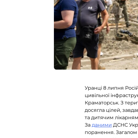
Уранці 8 липня Росі
цивільної інфраструк
Краматорськ. З тери
досягла цілей, завд
та дитячим лікарням
За
даними
ДСНС Укра
поранення. Загалом 