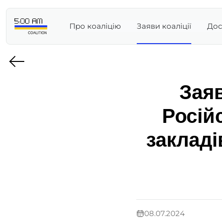
Про коаліцію
Заяви коаліції
Дос
Заяв
Росій
закладі
08.07.2024