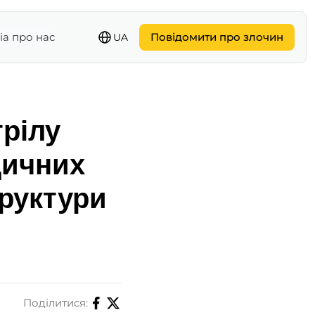
іа про нас
Повідомити про злочин
UA
трілу
дичних
труктури
Поділитися: