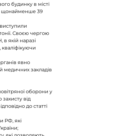
ого будинку в місті
ли щонайменше 39
е виступили
тонії. Своєю чергою
 в якій наразі
 кваліфікуючи
органів явно
й медичних закладів
повітряної оборони у
 захисту від
ідповідно до статті
и РФ, які
країни;
ту, які дозволяють