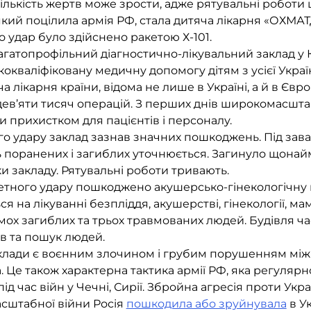
кількість жертв може зрости, адже рятувальні роботи
 який поцілила армія РФ, стала дитяча лікарня «ОХМАТД
 удар було здійснено ракетою Х-101.
атопрофільний діагностично-лікувальний заклад у К
кокваліфіковану медичну допомогу дітям з усієї Укра
а лікарня країни, відома не лише в Україні, а й в Євро
дев’яти тисяч операцій. З перших днів широкомасшт
и прихистком для пацієнтів і персоналу.
го удару заклад зазнав значних пошкоджень. Під за
ть поранених і загиблих уточнюється. Загинуло щона
 закладу. Рятувальні роботи тривають.
етного удару пошкоджено акушерсько-гінекологічну кл
ся на лікуванні безпліддя, акушерстві, гінекології, мамо
мох загиблих та трьох травмованих людей. Будівля ч
ів та пошук людей.
аклади є воєнним злочином і грубим порушенням мі
. Це також характерна тактика армії РФ, яка регулярн
д час війн у Чечні, Сирії. Збройна агресія проти Укра
сштабної війни Росія
пошкодила або зруйнувала
в Ук