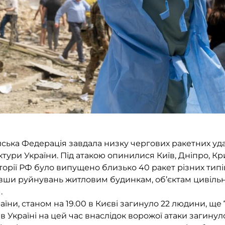
йська Федерація завдала низку чергових ракетних уда
тури України. Під атакою опинилися Київ, Дніпро, Кри
торії РФ було випущено близько 40 ракет різних типів
авши руйнувань житловим будинкам, об’єктам цивіль
.
їни, станом на 19.00 в Києві загинуло 22 людини, ще
в Україні на цей час внаслідок ворожої атаки загинул