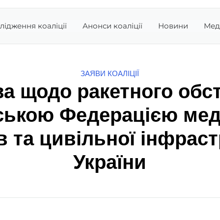
лідження коаліції
Анонси коаліції
Новини
Мед
ЗАЯВИ КОАЛІЦІЇ
а щодо ракетного обс
ською Федерацією ме
в та цивільної інфрас
України