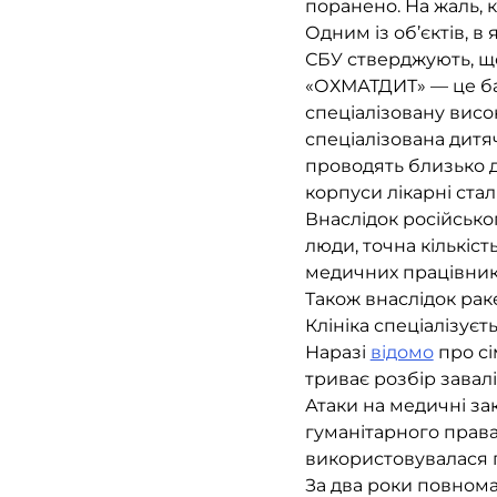
поранено. На жаль, 
Одним із об’єктів, в
СБУ стверджують, що
«ОХМАТДИТ» — це баг
спеціалізовану висо
спеціалізована дитяч
проводять близько 
корпуси лікарні стал
Внаслідок російсько
люди, точна кількіс
медичних працівники
Також внаслідок рак
Клініка спеціалізуєть
Наразі
відомо
про сі
триває розбір завал
Атаки на медичні з
гуманітарного права
використовувалася пі
За два роки повнома