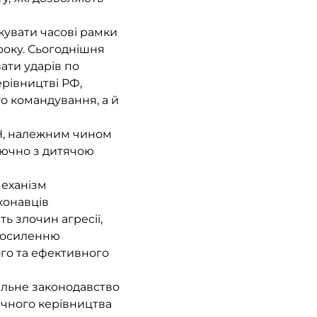
увати часові рамки
року. Сьогоднішня
ати ударів по
ерівництві РФ,
о командування, а й
ОН, належним чином
лючно з дитячою
механізм
конавців
ь злочин агресії,
 посиленню
го та ефективного
альне законодавство
тичного керівництва