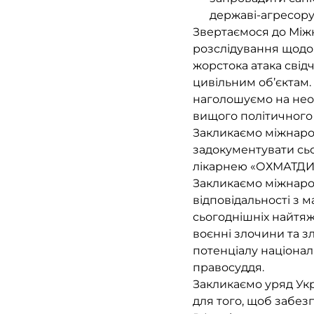
державі-агресору
Звертаємося до Між
розслідування щодо 
жорстока атака свід
цивільним об’єктам.
наголошуємо на необ
вищого політичного
Закликаємо міжнарод
задокументувати сьо
лікарнею «ОХМАТДИТ»
Закликаємо міжнарод
відповідальності з 
сьогоднішніх найтяж
воєнні злочини та 
потенціалу націонал
правосуддя.
Закликаємо уряд Ук
для того, щоб забез