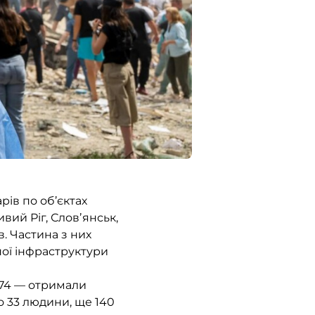
рів по об’єктах
вий Ріг, Словʼянськ,
. Частина з них
ної інфраструктури
 74 — отримали
о 33 людини, ще 140