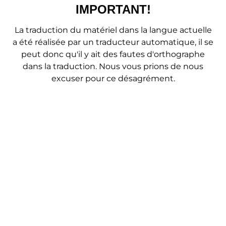
En ce qui concerne les obligations de l'Ukraine envers
IMPORTANT!
les civils de la région de Koursk,
Natalia Hendel
estime
qu'il convient d'accorder une attention particulière aux
La traduction du matériel dans la langue actuelle
catégories vulnérables, telles que les femmes, y compris
a été réalisée par un traducteur automatique, il se
les femmes en âge de travailler et les femmes
peut donc qu'il y ait des fautes d'orthographe
enceintes, les enfants, les personnes âgées et les
personnes handicapées. L'accès des civils à la
dans la traduction. Nous vous prions de nous
nourriture, à l'eau et aux médicaments doit être garanti.
excuser pour ce désagrément.
L'Ukraine doit également assurer le fonctionnement
des systèmes médicaux et éducatifs et des conditions
sanitaires, c'est-à-dire tout ce qui permettra à la
population de survivre au conflit armé.
En savoir plus
17.08.2024
Partager:
Médias à propos de